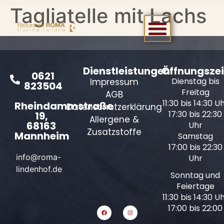
Tagliatelle mit Lachs
Dienstleistungen
Öffnungszei
0621
Dienstag bis
Impressum
823504
Freitag
AGB
11:30 bis 14:30 U
Rheindammstraße
Datenschutzerklärung
17:30 bis 22:30
19,
Allergene &
68163
Uhr
Zusatzstoffe
Mannheim
Samstag
17:00 bis 22:30
info@roma-
Uhr
lindenhof.de
Sonntag und
Feiertage
11:30 bis 14:30 U
17:00 bis 22:00