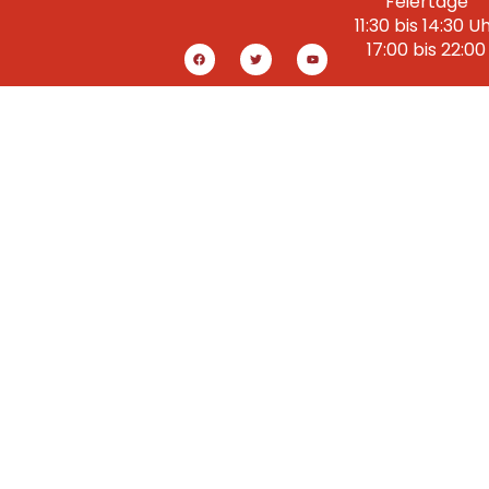
Feiertage
11:30 bis 14:30 U
17:00 bis 22:00
Herzlich willkommen bei Ristorante Roma!