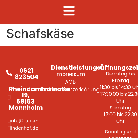
Schafskäse
Dienstleistungen
Öffnungszei
0621
Dienstag bis
Impressum
823504
Freitag
AGB
11:30 bis 14:30 U
Rheindammstraße
Datenschutzerklärung
17:30:00 bis 22:
19,
68163
Uhr
Mannheim
Samstag
17:00 bis 22:30
info@roma-
Uhr
lindenhof.de
Sonntag und