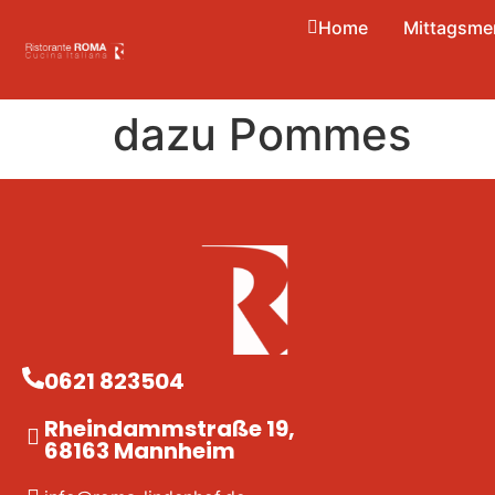
Home
Mittagsme
dazu Pommes
0621 823504
Rheindammstraße 19,
68163 Mannheim