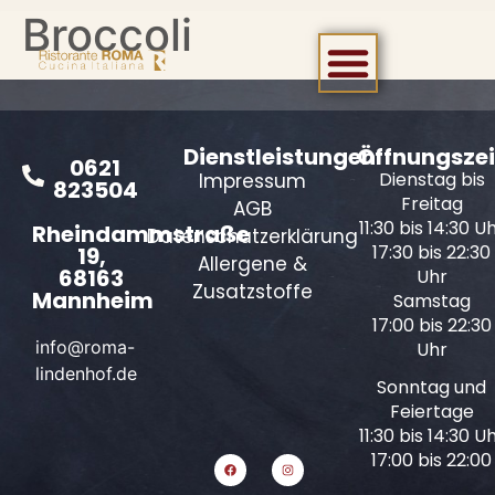
Broccoli
Dienstleistungen
Öffnungszei
0621
Dienstag bis
Impressum
823504
Freitag
AGB
11:30 bis 14:30 U
Rheindammstraße
Datenschutzerklärung
17:30 bis 22:30
19,
Allergene &
68163
Uhr
Zusatzstoffe
Mannheim
Samstag
17:00 bis 22:30
info@roma-
Uhr
lindenhof.de
Sonntag und
Feiertage
11:30 bis 14:30 U
17:00 bis 22:00