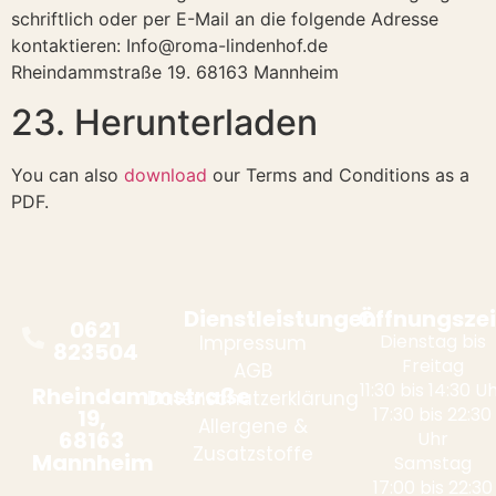
schriftlich oder per E-Mail an die folgende Adresse
kontaktieren: Info@roma-lindenhof.de
Rheindammstraße 19. 68163 Mannheim
23. Herunterladen
You can also
download
our Terms and Conditions as a
PDF.
Dienstleistungen
Öffnungszei
0621
Dienstag bis
Impressum
823504
Freitag
AGB
11:30 bis 14:30 U
Rheindammstraße
Datenschutzerklärung
17:30 bis 22:30
19,
Allergene &
68163
Uhr
Zusatzstoffe
Mannheim
Samstag
17:00 bis 22:30