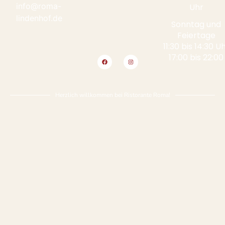
info@roma-
Uhr
lindenhof.de
Sonntag und
Feiertage
11:30 bis 14:30 U
17:00 bis 22:00
Herzlich willkommen bei Ristorante Roma!